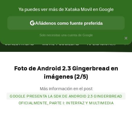
Ya puedes ver más de Xataka Movil en Google
Añádenos como fuente preferida
MENÚ
NUEVO
×
Solo necesitas una cuenta de Google
CONECTIVIDAD
MÓVIL Y SOCIEDAD
APLICACIONES
COM
Foto de Android 2.3 Gingerbread en
imágenes (2/5)
Más información en el post
GOOGLE PRESENTA LA SDK DE ANDROID 2.3 GINGERBREAD
OFICIALMENTE, PARTE I: INTERFAZ Y MULTIMEDIA