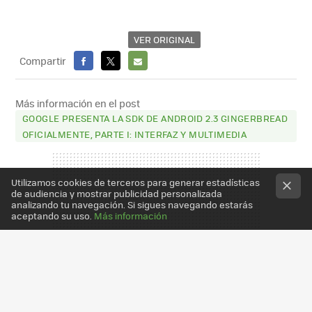
VER ORIGINAL
Compartir
FACEBOOK
X
E-
MAIL
Más información en el post
GOOGLE PRESENTA LA SDK DE ANDROID 2.3 GINGERBREAD
OFICIALMENTE, PARTE I: INTERFAZ Y MULTIMEDIA
Utilizamos cookies de terceros para generar estadísticas
de audiencia y mostrar publicidad personalizada
analizando tu navegación. Si sigues navegando estarás
aceptando su uso.
Más información