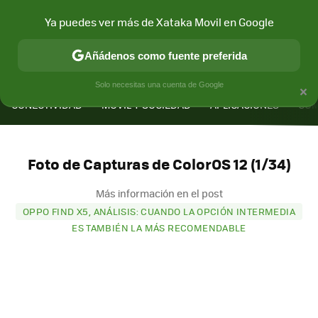
Ya puedes ver más de Xataka Movil en Google
Añádenos como fuente preferida
MENÚ
NUEVO
×
Solo necesitas una cuenta de Google
CONECTIVIDAD
MÓVIL Y SOCIEDAD
APLICACIONES
COM
Foto de Capturas de ColorOS 12 (1/34)
Más información en el post
OPPO FIND X5, ANÁLISIS: CUANDO LA OPCIÓN INTERMEDIA
ES TAMBIÉN LA MÁS RECOMENDABLE