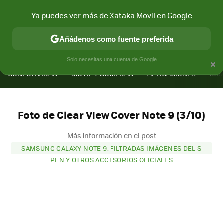
Ya puedes ver más de Xataka Movil en Google
Añádenos como fuente preferida
MENÚ
NUEVO
×
Solo necesitas una cuenta de Google
CONECTIVIDAD
MÓVIL Y SOCIEDAD
APLICACIONES
COM
Foto de Clear View Cover Note 9 (3/10)
Más información en el post
SAMSUNG GALAXY NOTE 9: FILTRADAS IMÁGENES DEL S
PEN Y OTROS ACCESORIOS OFICIALES