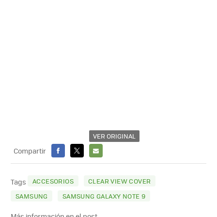
VER ORIGINAL
Compartir
FACEBOOK
X
E-
MAIL
ACCESORIOS
CLEAR VIEW COVER
Tags
SAMSUNG
SAMSUNG GALAXY NOTE 9
Más información en el post