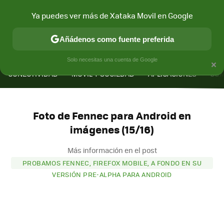
Ya puedes ver más de Xataka Movil en Google
Añádenos como fuente preferida
MENÚ
NUEVO
×
Solo necesitas una cuenta de Google
CONECTIVIDAD
MÓVIL Y SOCIEDAD
APLICACIONES
COM
Foto de Fennec para Android en
imágenes (15/16)
Más información en el post
PROBAMOS FENNEC, FIREFOX MOBILE, A FONDO EN SU
VERSIÓN PRE-ALPHA PARA ANDROID