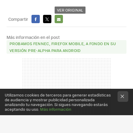
VER ORIGINAL
Compartir
FACEBOOK
X
E-
MAIL
Más información en el post
PROBAMOS FENNEC, FIREFOX MOBILE, A FONDO EN SU
VERSIÓN PRE-ALPHA PARA ANDROID
Utilizamos cookies de terceros para generar estadísticas
de audiencia y mostrar publicidad personalizada
analizando tu navegación. Si sigues navegando estarás
aceptando su uso.
Más información