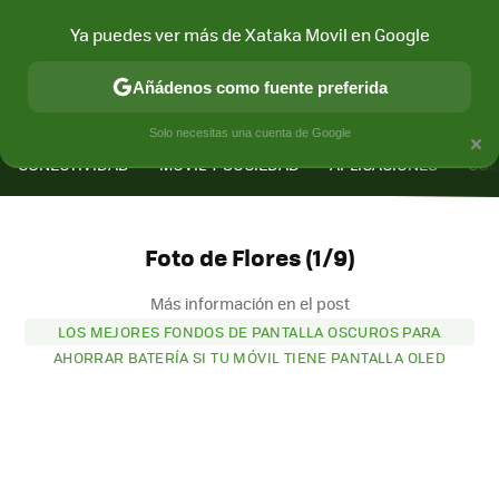
Ya puedes ver más de Xataka Movil en Google
Añádenos como fuente preferida
MENÚ
NUEVO
×
Solo necesitas una cuenta de Google
CONECTIVIDAD
MÓVIL Y SOCIEDAD
APLICACIONES
COM
Foto de Flores (1/9)
Más información en el post
LOS MEJORES FONDOS DE PANTALLA OSCUROS PARA
AHORRAR BATERÍA SI TU MÓVIL TIENE PANTALLA OLED