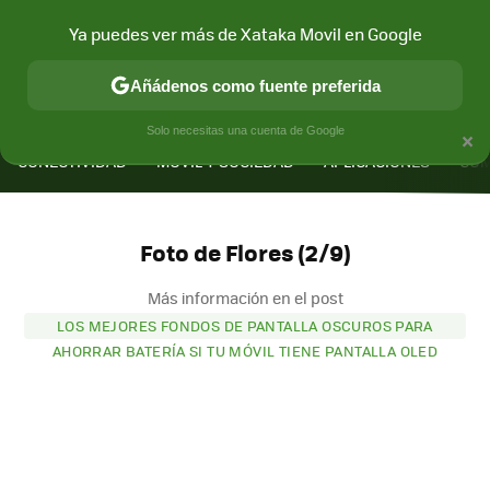
Ya puedes ver más de Xataka Movil en Google
Añádenos como fuente preferida
MENÚ
NUEVO
×
Solo necesitas una cuenta de Google
CONECTIVIDAD
MÓVIL Y SOCIEDAD
APLICACIONES
COM
Foto de Flores (2/9)
Más información en el post
LOS MEJORES FONDOS DE PANTALLA OSCUROS PARA
AHORRAR BATERÍA SI TU MÓVIL TIENE PANTALLA OLED