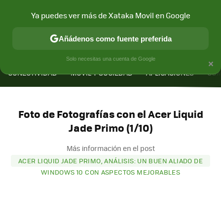
Ya puedes ver más de Xataka Movil en Google
Añádenos como fuente preferida
MENÚ
NUEVO
×
Solo necesitas una cuenta de Google
CONECTIVIDAD
MÓVIL Y SOCIEDAD
APLICACIONES
COM
Foto de Fotografías con el Acer Liquid
Jade Primo (1/10)
Más información en el post
ACER LIQUID JADE PRIMO, ANÁLISIS: UN BUEN ALIADO DE
WINDOWS 10 CON ASPECTOS MEJORABLES