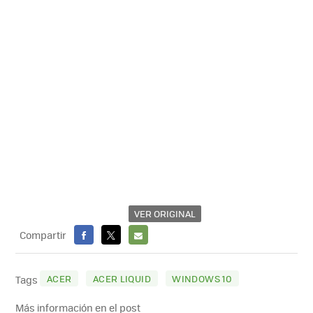
VER ORIGINAL
Compartir
FACEBOOK
X
E-
MAIL
ACER
ACER LIQUID
WINDOWS 10
Tags
Más información en el post