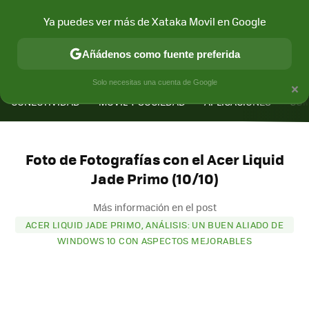
Ya puedes ver más de Xataka Movil en Google
Añádenos como fuente preferida
MENÚ
NUEVO
×
Solo necesitas una cuenta de Google
CONECTIVIDAD
MÓVIL Y SOCIEDAD
APLICACIONES
COM
Foto de Fotografías con el Acer Liquid
Jade Primo (10/10)
Más información en el post
ACER LIQUID JADE PRIMO, ANÁLISIS: UN BUEN ALIADO DE
WINDOWS 10 CON ASPECTOS MEJORABLES