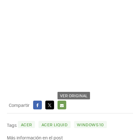
VER ORIGINAL
Compartir
FACEBOOK
X
E-
MAIL
ACER
ACER LIQUID
WINDOWS 10
Tags
Más información en el post