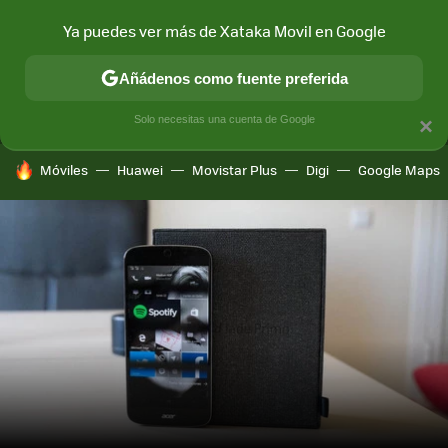
Ya puedes ver más de Xataka Movil en Google
MENÚ
NUEVO
Añádenos como fuente preferida
CONECTIVIDAD
MÓVIL Y SOCIEDAD
APLICACIONES
COM
Solo necesitas una cuenta de Google
×
HOY SE HABLA DE
Móviles
Huawei
Movistar Plus
Digi
Google Maps