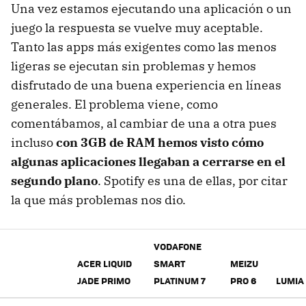
Una vez estamos ejecutando una aplicación o un
juego la respuesta se vuelve muy aceptable.
Tanto las apps más exigentes como las menos
ligeras se ejecutan sin problemas y hemos
disfrutado de una buena experiencia en líneas
generales. El problema viene, como
comentábamos, al cambiar de una a otra pues
incluso
con 3GB de RAM hemos visto cómo
algunas aplicaciones llegaban a cerrarse en el
segundo plano
. Spotify es una de ellas, por citar
la que más problemas nos dio.
VODAFONE
ACER LIQUID
SMART
MEIZU
JADE PRIMO
PLATINUM 7
PRO 6
LUMIA