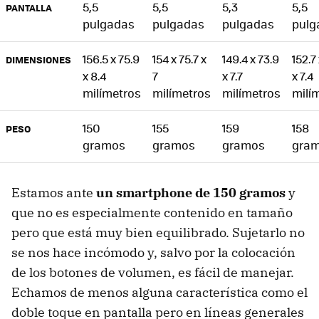
5,5
5,5
5,3
5,5
PANTALLA
pulgadas
pulgadas
pulgadas
pulg
156.5 x 75.9
154 x 75.7 x
149.4 x 73.9
152.7 
DIMENSIONES
x 8.4
7
x 7.7
x 7.4
milímetros
milímetros
milímetros
milí
150
155
159
158
PESO
gramos
gramos
gramos
gra
Estamos ante
un smartphone de 150 gramos
y
que no es especialmente contenido en tamaño
pero que está muy bien equilibrado. Sujetarlo no
se nos hace incómodo y, salvo por la colocación
de los botones de volumen, es fácil de manejar.
Echamos de menos alguna característica como el
doble toque en pantalla pero en líneas generales