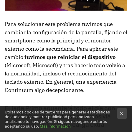
Para solucionar este problema tuvimos que
cambiar la configuración de la pantalla, fijando el
smartphone como la principal y el monitor
externo como la secundaria. Para aplicar este
cambio
tuvimos que reiniciar el dispositivo
(Microsoft, Microsoft) y tras hacerlo todo volvió a
la normalidad, incluso el reconocimiento del
teclado externo. En general, una experiencia
Continuum algo decepcionante.
El Jade Primo aguantará todo el día con
Utilizamos cookies de terceros para generar estadísticas
sus 2.800 mAh, y si lo conectamos vía
de audiencia y mostrar publicidad personalizada
analizando tu navegación. Si sigues navegando estarás
Continuum recibirá una carga extra
aceptando su uso.
Más información