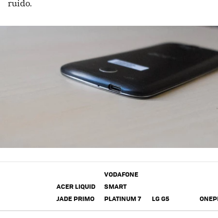
ruido.
VODAFONE
ACER LIQUID
SMART
JADE PRIMO
PLATINUM 7
LG G5
ONEP