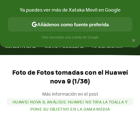
Ya puedes ver más de Xataka Movil en Google
Añádenos como fuente preferida
MENÚ
NUEVO
×
Solo necesitas una cuenta de Google
CONECTIVIDAD
MÓVIL Y SOCIEDAD
APLICACIONES
COM
Foto de Fotos tomadas con el Huawei
nova 9 (1/36)
Más información en el post
HUAWEI NOVA 9, ANÁLISIS: HUAWEI NO TIRA LA TOALLA Y
PONE SU OBJETIVO EN LA GAMA MEDIA