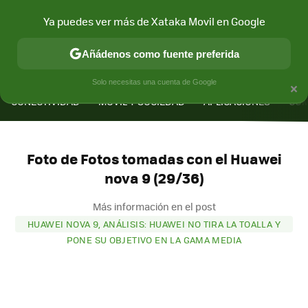
Ya puedes ver más de Xataka Movil en Google
Añádenos como fuente preferida
MENÚ
NUEVO
×
Solo necesitas una cuenta de Google
CONECTIVIDAD
MÓVIL Y SOCIEDAD
APLICACIONES
COM
Foto de Fotos tomadas con el Huawei
nova 9 (29/36)
Más información en el post
HUAWEI NOVA 9, ANÁLISIS: HUAWEI NO TIRA LA TOALLA Y
PONE SU OBJETIVO EN LA GAMA MEDIA