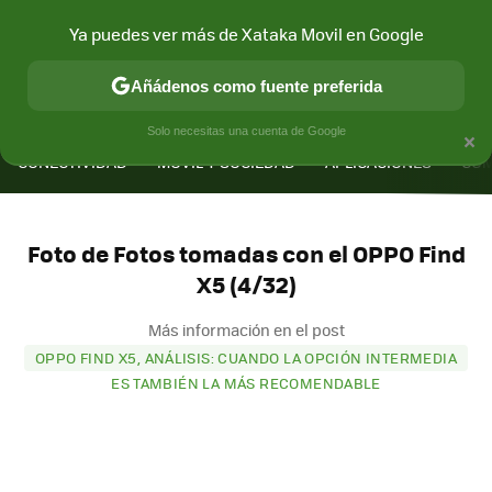
Ya puedes ver más de Xataka Movil en Google
Añádenos como fuente preferida
MENÚ
NUEVO
×
Solo necesitas una cuenta de Google
CONECTIVIDAD
MÓVIL Y SOCIEDAD
APLICACIONES
COM
Foto de Fotos tomadas con el OPPO Find
X5 (4/32)
Más información en el post
OPPO FIND X5, ANÁLISIS: CUANDO LA OPCIÓN INTERMEDIA
ES TAMBIÉN LA MÁS RECOMENDABLE