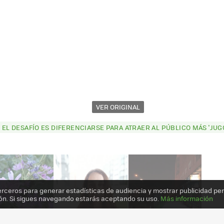
VER ORIGINAL
: EL DESAFÍO ES DIFERENCIARSE PARA ATRAER AL PÚBLICO MÁS 'JUG
erceros para generar estadísticas de audiencia y mostrar publicidad pe
ón. Si sigues navegando estarás aceptando su uso.
Más información