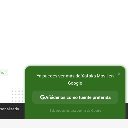
×
ÓN'
Compartir
Ya puedes ver más de Xataka Movil en
FACEBOOK
X
E-
Google
MAIL
Añádenos como fuente preferida
rsonalizada
×
Solo necesitas una cuenta de Google