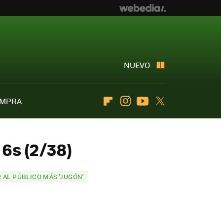
NUEVO
OMPRA
Flipboard
Instagram
Youtube
Twitter
6s (2/38)
R AL PÚBLICO MÁS 'JUGÓN'