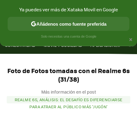
Ya puedes ver más de Xataka Movil en Google
Añádenos como fuente preferida
MENÚ
NUEVO
×
Solo necesitas una cuenta de Google
CONECTIVIDAD
MÓVIL Y SOCIEDAD
APLICACIONES
COM
Foto de Fotos tomadas con el Realme 6s
(31/38)
Más información en el post
REALME 6S, ANÁLISIS: EL DESAFÍO ES DIFERENCIARSE
PARA ATRAER AL PÚBLICO MÁS 'JUGÓN'