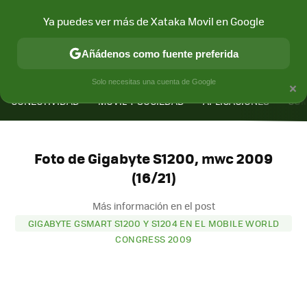
Ya puedes ver más de Xataka Movil en Google
Añádenos como fuente preferida
MENÚ
NUEVO
×
Solo necesitas una cuenta de Google
CONECTIVIDAD
MÓVIL Y SOCIEDAD
APLICACIONES
COM
Foto de Gigabyte S1200, mwc 2009
(16/21)
Más información en el post
GIGABYTE GSMART S1200 Y S1204 EN EL MOBILE WORLD
CONGRESS 2009