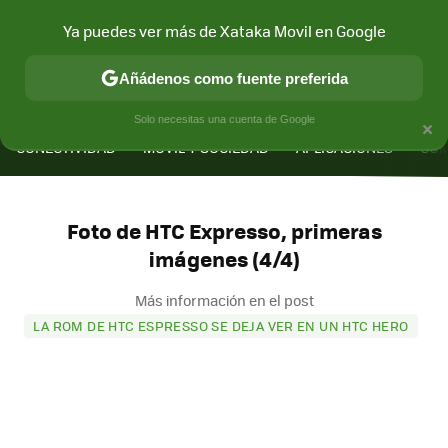
Ya puedes ver más de Xataka Movil en Google
Añádenos como fuente preferida
MENÚ
NUEVO
×
Solo necesitas una cuenta de Google
CONECTIVIDAD
MÓVIL Y SOCIEDAD
APLICACIONES
COM
Foto de HTC Expresso, primeras
imágenes (4/4)
Más información en el post
LA ROM DE HTC ESPRESSO SE DEJA VER EN UN HTC HERO