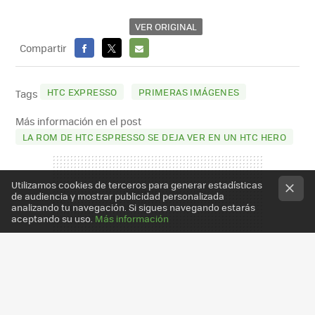
VER ORIGINAL
Compartir
FACEBOOK
X
E-
MAIL
HTC EXPRESSO
PRIMERAS IMÁGENES
Tags
Más información en el post
LA ROM DE HTC ESPRESSO SE DEJA VER EN UN HTC HERO
Utilizamos cookies de terceros para generar estadísticas
de audiencia y mostrar publicidad personalizada
analizando tu navegación. Si sigues navegando estarás
aceptando su uso.
Más información