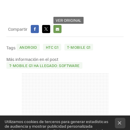
VER ORIGINAL
Compartir
FACEBOOK
X
E-
MAIL
ANDROID
HTC G1
T-MOBILE G1
Tags
Más información en el post
T-MOBILE G1 HA LLEGADO: SOFTWARE
Utilizamos cookies de terceros para generar estadísticas
de audiencia y mostrar publicidad personalizada