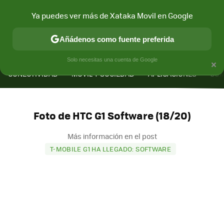
Ya puedes ver más de Xataka Movil en Google
Añádenos como fuente preferida
MENÚ
NUEVO
×
Solo necesitas una cuenta de Google
CONECTIVIDAD
MÓVIL Y SOCIEDAD
APLICACIONES
COM
Foto de HTC G1 Software (18/20)
Más información en el post
T-MOBILE G1 HA LLEGADO: SOFTWARE