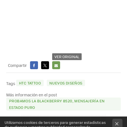
VER ORIGINAL
Compartir
FACEBOOK
X
E-
MAIL
HTC TATTOO
NUEVOS DISEÑOS
Tags
Más información en el post
PROBAMOS LA BLACKBERRY 8520, MENSAJERÍA EN
ESTADO PURO
Utilizamos cookies de terceros para generar estadísticas
de audiencia y mostrar publicidad personalizada