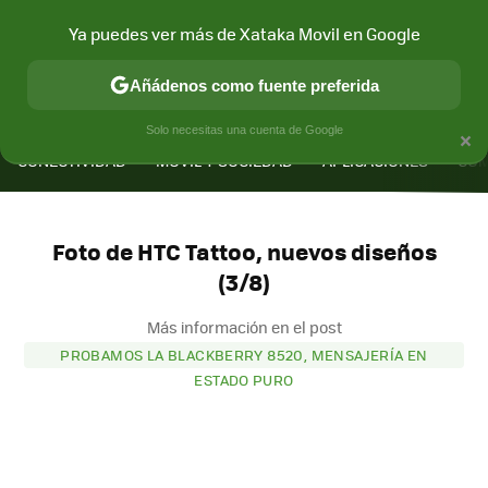
Ya puedes ver más de Xataka Movil en Google
Añádenos como fuente preferida
MENÚ
NUEVO
×
Solo necesitas una cuenta de Google
CONECTIVIDAD
MÓVIL Y SOCIEDAD
APLICACIONES
COM
Foto de HTC Tattoo, nuevos diseños
(3/8)
Más información en el post
PROBAMOS LA BLACKBERRY 8520, MENSAJERÍA EN
ESTADO PURO