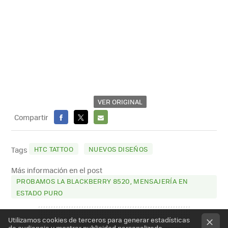
VER ORIGINAL
Compartir
FACEBOOK
X
E-
MAIL
HTC TATTOO
NUEVOS DISEÑOS
Tags
Más información en el post
PROBAMOS LA BLACKBERRY 8520, MENSAJERÍA EN
ESTADO PURO
Utilizamos cookies de terceros para generar estadísticas
de audiencia y mostrar publicidad personalizada