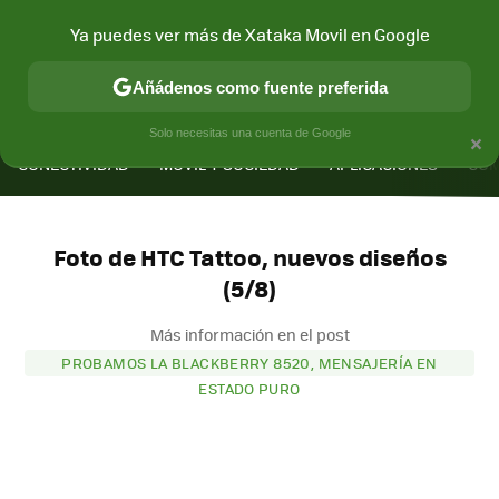
Ya puedes ver más de Xataka Movil en Google
Añádenos como fuente preferida
MENÚ
NUEVO
×
Solo necesitas una cuenta de Google
CONECTIVIDAD
MÓVIL Y SOCIEDAD
APLICACIONES
COM
Foto de HTC Tattoo, nuevos diseños
(5/8)
Más información en el post
PROBAMOS LA BLACKBERRY 8520, MENSAJERÍA EN
ESTADO PURO