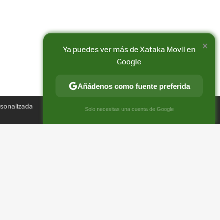
×
Ya puedes ver más de Xataka Movil en
Google
Añádenos como fuente preferida
Compartir
rsonalizada
FACEBOOK
X
E-
×
Solo necesitas una cuenta de Google
MAIL