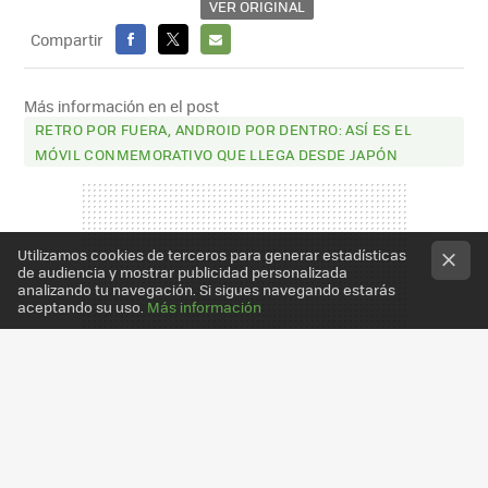
VER ORIGINAL
Compartir
FACEBOOK
X
E-
MAIL
Más información en el post
RETRO POR FUERA, ANDROID POR DENTRO: ASÍ ES EL
MÓVIL CONMEMORATIVO QUE LLEGA DESDE JAPÓN
Utilizamos cookies de terceros para generar estadísticas
de audiencia y mostrar publicidad personalizada
analizando tu navegación. Si sigues navegando estarás
aceptando su uso.
Más información