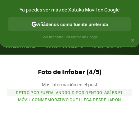
Ya puedes ver más de Xataka Movil en Google
Añádenos como fuente preferida
MENÚ
NUEVO
×
Solo necesitas una cuenta de Google
CONECTIVIDAD
MÓVIL Y SOCIEDAD
APLICACIONES
COM
Foto de Infobar (4/5)
Más información en el post
RETRO POR FUERA, ANDROID POR DENTRO: ASÍ ES EL
MÓVIL CONMEMORATIVO QUE LLEGA DESDE JAPÓN