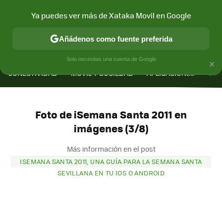
Ya puedes ver más de Xataka Movil en Google
Añádenos como fuente preferida
MENÚ
NUEVO
×
Solo necesitas una cuenta de Google
CONECTIVIDAD
MÓVIL Y SOCIEDAD
APLICACIONES
COM
Foto de iSemana Santa 2011 en
imágenes (3/8)
Más información en el post
ISEMANA SANTA 2011, UNA GUÍA PARA LA SEMANA SANTA
SEVILLANA EN TU IOS O ANDROID