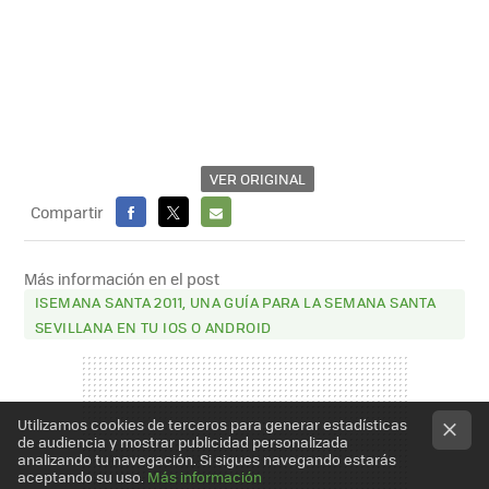
VER ORIGINAL
Compartir
FACEBOOK
X
E-
MAIL
Más información en el post
ISEMANA SANTA 2011, UNA GUÍA PARA LA SEMANA SANTA
SEVILLANA EN TU IOS O ANDROID
Utilizamos cookies de terceros para generar estadísticas
de audiencia y mostrar publicidad personalizada
analizando tu navegación. Si sigues navegando estarás
aceptando su uso.
Más información