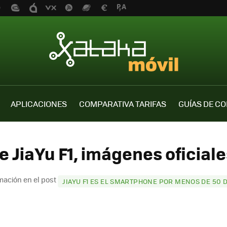
APLICACIONES
COMPARATIVA TARIFAS
GUÍAS DE C
e JiaYu F1, imágenes oficiale
mación en el post
JIAYU F1 ES EL SMARTPHONE POR MENOS DE 50 