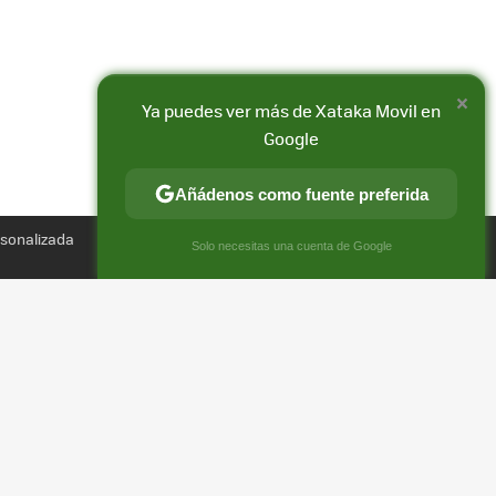
×
Ya puedes ver más de Xataka Movil en
Google
Añádenos como fuente preferida
Compartir
rsonalizada
FACEBOOK
X
E-
×
Solo necesitas una cuenta de Google
MAIL