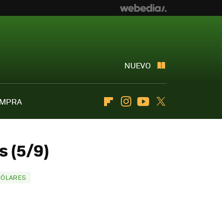
NUEVO
OMPRA
Flipboard
Instagram
Youtube
Twitter
s (5/9)
DÓLARES