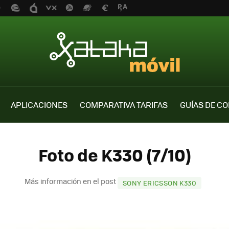
APLICACIONES
COMPARATIVA TARIFAS
GUÍAS DE C
Foto de K330 (7/10)
Más información en el post
SONY ERICSSON K330