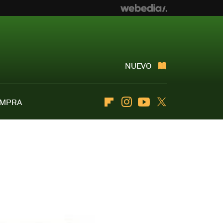
NUEVO
OMPRA
Flipboard
Instagram
Youtube
Twitter