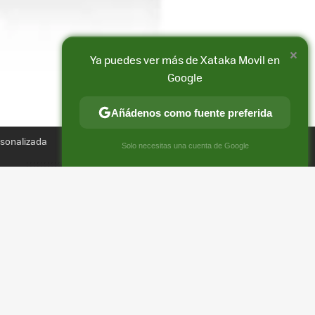
×
Ya puedes ver más de Xataka Movil en
Google
Añádenos como fuente preferida
Compartir
rsonalizada
FACEBOOK
X
E-
×
Solo necesitas una cuenta de Google
MAIL