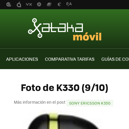
APLICACIONES
COMPARATIVA TARIFAS
GUÍAS DE C
Foto de K330 (9/10)
Más información en el post
SONY ERICSSON K330