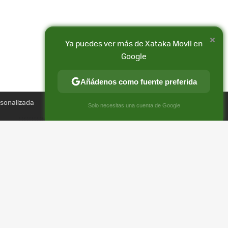
×
Ya puedes ver más de Xataka Movil en
Google
Añádenos como fuente preferida
Compartir
rsonalizada
FACEBOOK
X
E-
×
Solo necesitas una cuenta de Google
MAIL