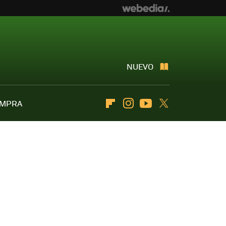
NUEVO
OMPRA
Flipboard
Instagram
Youtube
Twitter