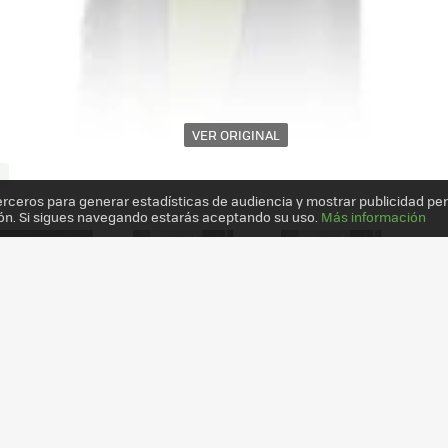
VER ORIGINAL
erceros para generar estadísticas de audiencia y mostrar publicidad pe
ón. Si sigues navegando estarás aceptando su uso.
Más información