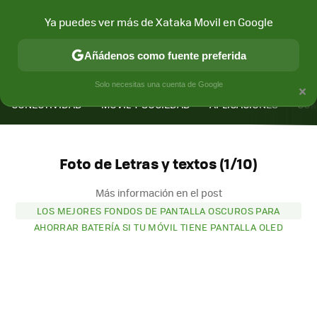
Ya puedes ver más de Xataka Movil en Google
Añádenos como fuente preferida
MENÚ
NUEVO
×
Solo necesitas una cuenta de Google
CONECTIVIDAD
MÓVIL Y SOCIEDAD
APLICACIONES
COM
Foto de Letras y textos (1/10)
Más información en el post
LOS MEJORES FONDOS DE PANTALLA OSCUROS PARA
AHORRAR BATERÍA SI TU MÓVIL TIENE PANTALLA OLED