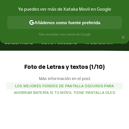
Ya puedes ver más de Xataka Movil en Google
Añádenos como fuente preferida
MENÚ
NUEVO
×
Solo necesitas una cuenta de Google
CONECTIVIDAD
MÓVIL Y SOCIEDAD
APLICACIONES
COM
Foto de Letras y textos (1/10)
Más información en el post
LOS MEJORES FONDOS DE PANTALLA OSCUROS PARA
AHORRAR BATERÍA SI TU MÓVIL TIENE PANTALLA OLED