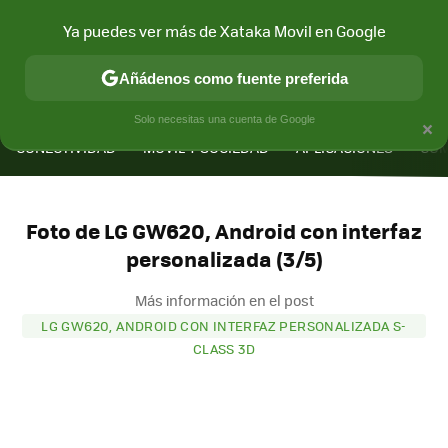
Ya puedes ver más de Xataka Movil en Google
Añádenos como fuente preferida
MENÚ
NUEVO
×
Solo necesitas una cuenta de Google
CONECTIVIDAD
MÓVIL Y SOCIEDAD
APLICACIONES
COM
Foto de LG GW620, Android con interfaz
personalizada (3/5)
Más información en el post
LG GW620, ANDROID CON INTERFAZ PERSONALIZADA S-
CLASS 3D