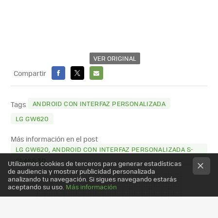
VER ORIGINAL
Compartir
FACEBOOK
X
E-
MAIL
ANDROID CON INTERFAZ PERSONALIZADA
Tags
LG GW620
Más información en el post
LG GW620, ANDROID CON INTERFAZ PERSONALIZADA S-
CLASS 3D
Utilizamos cookies de terceros para generar estadísticas
de audiencia y mostrar publicidad personalizada
analizando tu navegación. Si sigues navegando estarás
aceptando su uso.
Más información