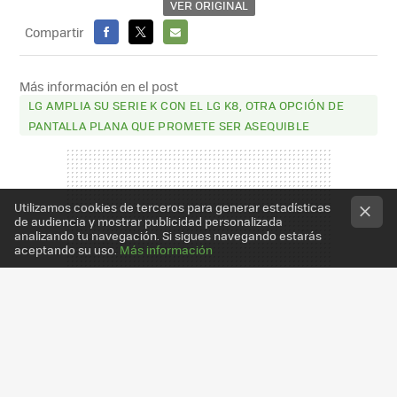
VER ORIGINAL
Compartir
FACEBOOK
X
E-
MAIL
Más información en el post
LG AMPLIA SU SERIE K CON EL LG K8, OTRA OPCIÓN DE
PANTALLA PLANA QUE PROMETE SER ASEQUIBLE
Utilizamos cookies de terceros para generar estadísticas
de audiencia y mostrar publicidad personalizada
analizando tu navegación. Si sigues navegando estarás
aceptando su uso.
Más información