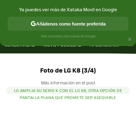
Ya puedes ver más de Xataka Movil en Google
Añádenos como fuente preferida
MENÚ
NUEVO
×
Solo necesitas una cuenta de Google
CONECTIVIDAD
MÓVIL Y SOCIEDAD
APLICACIONES
COM
Foto de LG K8 (3/4)
Más información en el post
LG AMPLIA SU SERIE K CON EL LG K8, OTRA OPCIÓN DE
PANTALLA PLANA QUE PROMETE SER ASEQUIBLE