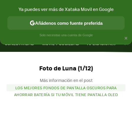
Ya puedes ver más de Xataka Movil en Google
Añádenos como fuente preferida
MENÚ
NUEVO
×
Solo necesitas una cuenta de Google
CONECTIVIDAD
MÓVIL Y SOCIEDAD
APLICACIONES
COM
Foto de Luna (1/12)
Más información en el post
LOS MEJORES FONDOS DE PANTALLA OSCUROS PARA
AHORRAR BATERÍA SI TU MÓVIL TIENE PANTALLA OLED