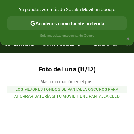
Ya puedes ver más de Xataka Movil en Google
Añádenos como fuente preferida
MENÚ
NUEVO
×
Solo necesitas una cuenta de Google
CONECTIVIDAD
MÓVIL Y SOCIEDAD
APLICACIONES
COM
Foto de Luna (11/12)
Más información en el post
LOS MEJORES FONDOS DE PANTALLA OSCUROS PARA
AHORRAR BATERÍA SI TU MÓVIL TIENE PANTALLA OLED