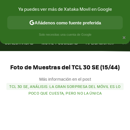
Ya puedes ver más de Xataka Movil en Google
Añádenos como fuente preferida
MENÚ
NUEVO
×
Solo necesitas una cuenta de Google
CONECTIVIDAD
MÓVIL Y SOCIEDAD
APLICACIONES
COM
Foto de Muestras del TCL 30 SE (15/44)
Más información en el post
TCL 30 SE, ANÁLISIS: LA GRAN SORPRESA DEL MÓVIL ES LO
POCO QUE CUESTA, PERO NO LA ÚNICA