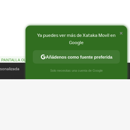
×
Ya puedes ver más de Xataka Movil en
Google
Añádenos como fuente preferida
 PANTALLA OLED
Compartir
FACEBOOK
X
E-
rsonalizada
×
Solo necesitas una cuenta de Google
MAIL