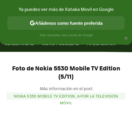
Ya puedes ver más de Xataka Movil en Google
Añádenos como fuente preferida
MENÚ
NUEVO
×
Solo necesitas una cuenta de Google
CONECTIVIDAD
MÓVIL Y SOCIEDAD
APLICACIONES
COM
Foto de Nokia 5530 Mobile TV Edition
(5/11)
Más información en el post
NOKIA 5330 MOBILE TV EDITION, A POR LA TELEVISIÓN
MÓVIL