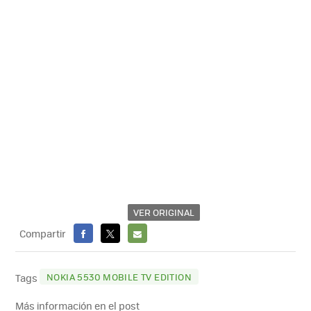
VER ORIGINAL
Compartir
FACEBOOK
X
E-
MAIL
NOKIA 5530 MOBILE TV EDITION
Tags
Más información en el post