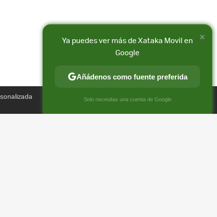
×
Ya puedes ver más de Xataka Movil en
Google
Añádenos como fuente preferida
Compartir
rsonalizada
FACEBOOK
X
E-
×
Solo necesitas una cuenta de Google
MAIL