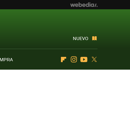
NUEVO
OMPRA
Flipboard
Instagram
Youtube
Twitter