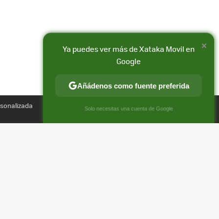
×
Ya puedes ver más de Xataka Movil en
Google
Añádenos como fuente preferida
Compartir
rsonalizada
FACEBOOK
X
E-
×
Solo necesitas una cuenta de Google
MAIL