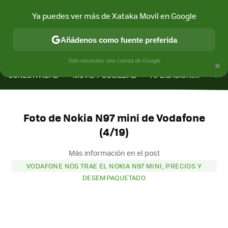
Ya puedes ver más de Xataka Movil en Google
Añádenos como fuente preferida
MENÚ
NUEVO
×
Solo necesitas una cuenta de Google
CONECTIVIDAD
MÓVIL Y SOCIEDAD
APLICACIONES
COM
Foto de Nokia N97 mini de Vodafone
(4/19)
Más información en el post
VODAFONE NOS TRAE EL NOKIA N97 MINI, PRECIOS Y
DESEMPAQUETADO