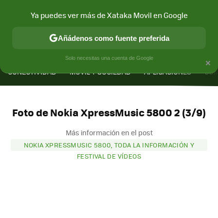
Ya puedes ver más de Xataka Movil en Google
Añádenos como fuente preferida
MENÚ
NUEVO
×
Solo necesitas una cuenta de Google
CONECTIVIDAD
MÓVIL Y SOCIEDAD
APLICACIONES
COM
Foto de Nokia XpressMusic 5800 2 (3/9)
Más información en el post
NOKIA XPRESSMUSIC 5800, TODA LA INFORMACIÓN Y
FESTIVAL DE VÍDEOS