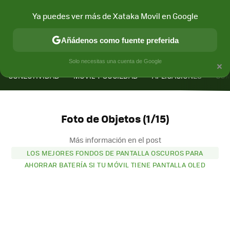
Ya puedes ver más de Xataka Movil en Google
Añádenos como fuente preferida
MENÚ
NUEVO
×
Solo necesitas una cuenta de Google
CONECTIVIDAD
MÓVIL Y SOCIEDAD
APLICACIONES
COM
Foto de Objetos (1/15)
Más información en el post
LOS MEJORES FONDOS DE PANTALLA OSCUROS PARA
AHORRAR BATERÍA SI TU MÓVIL TIENE PANTALLA OLED