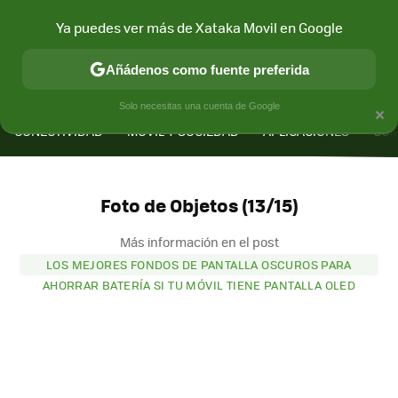
Ya puedes ver más de Xataka Movil en Google
Añádenos como fuente preferida
MENÚ
NUEVO
×
Solo necesitas una cuenta de Google
CONECTIVIDAD
MÓVIL Y SOCIEDAD
APLICACIONES
COM
Foto de Objetos (13/15)
Más información en el post
LOS MEJORES FONDOS DE PANTALLA OSCUROS PARA
AHORRAR BATERÍA SI TU MÓVIL TIENE PANTALLA OLED