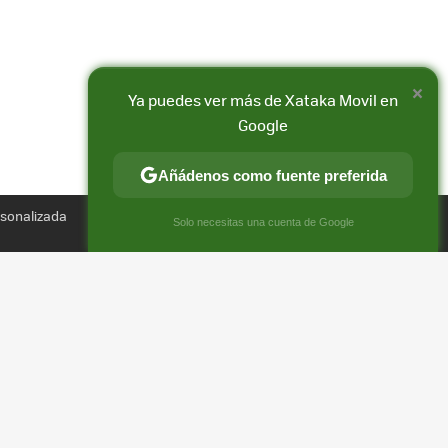
×
Ya puedes ver más de Xataka Movil en
Google
Añádenos como fuente preferida
Compartir
rsonalizada
FACEBOOK
X
E-
×
Solo necesitas una cuenta de Google
MAIL