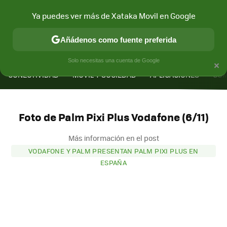
Ya puedes ver más de Xataka Movil en Google
Añádenos como fuente preferida
MENÚ
NUEVO
×
Solo necesitas una cuenta de Google
CONECTIVIDAD
MÓVIL Y SOCIEDAD
APLICACIONES
COM
Foto de Palm Pixi Plus Vodafone (6/11)
Más información en el post
VODAFONE Y PALM PRESENTAN PALM PIXI PLUS EN
ESPAÑA