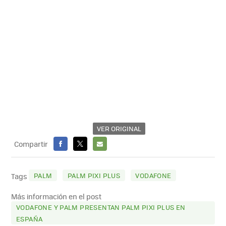
VER ORIGINAL
Compartir
FACEBOOK
X
E-
MAIL
PALM
PALM PIXI PLUS
VODAFONE
Tags
Más información en el post
VODAFONE Y PALM PRESENTAN PALM PIXI PLUS EN
ESPAÑA