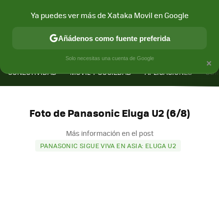
Ya puedes ver más de Xataka Movil en Google
Añádenos como fuente preferida
MENÚ
NUEVO
×
Solo necesitas una cuenta de Google
CONECTIVIDAD
MÓVIL Y SOCIEDAD
APLICACIONES
COM
Foto de Panasonic Eluga U2 (6/8)
Más información en el post
PANASONIC SIGUE VIVA EN ASIA: ELUGA U2