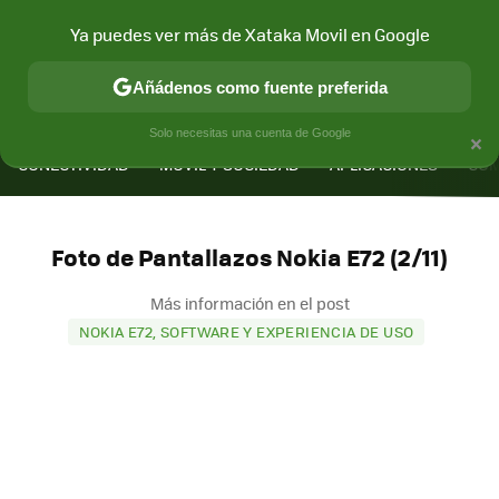
Ya puedes ver más de Xataka Movil en Google
Añádenos como fuente preferida
MENÚ
NUEVO
×
Solo necesitas una cuenta de Google
CONECTIVIDAD
MÓVIL Y SOCIEDAD
APLICACIONES
COM
Foto de Pantallazos Nokia E72 (2/11)
Más información en el post
NOKIA E72, SOFTWARE Y EXPERIENCIA DE USO