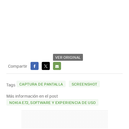
VER ORIGINAL
Compartir
FACEBOOK
X
E-
MAIL
CAPTURA DE PANTALLA
SCREENSHOT
Tags
Más información en el post
NOKIA E72, SOFTWARE Y EXPERIENCIA DE USO