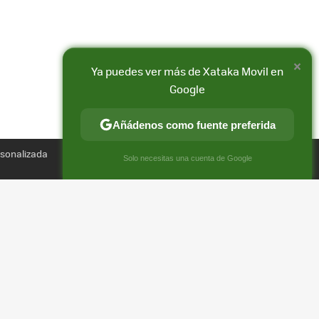
×
Ya puedes ver más de Xataka Movil en
Google
Añádenos como fuente preferida
Compartir
rsonalizada
FACEBOOK
X
E-
×
Solo necesitas una cuenta de Google
MAIL