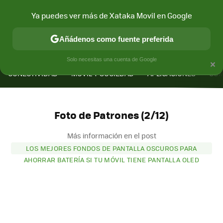
Ya puedes ver más de Xataka Movil en Google
Añádenos como fuente preferida
MENÚ
NUEVO
×
Solo necesitas una cuenta de Google
CONECTIVIDAD
MÓVIL Y SOCIEDAD
APLICACIONES
COM
Foto de Patrones (2/12)
Más información en el post
LOS MEJORES FONDOS DE PANTALLA OSCUROS PARA
AHORRAR BATERÍA SI TU MÓVIL TIENE PANTALLA OLED