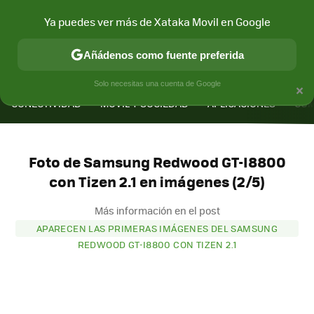
Ya puedes ver más de Xataka Movil en Google
Añádenos como fuente preferida
MENÚ
NUEVO
×
Solo necesitas una cuenta de Google
CONECTIVIDAD
MÓVIL Y SOCIEDAD
APLICACIONES
COM
Foto de Samsung Redwood GT-I8800
con Tizen 2.1 en imágenes (2/5)
Más información en el post
APARECEN LAS PRIMERAS IMÁGENES DEL SAMSUNG
REDWOOD GT-I8800 CON TIZEN 2.1