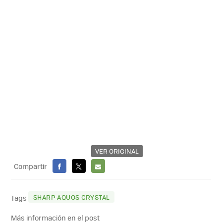
VER ORIGINAL
Compartir
FACEBOOK
X
E-
MAIL
SHARP AQUOS CRYSTAL
Tags
Más información en el post