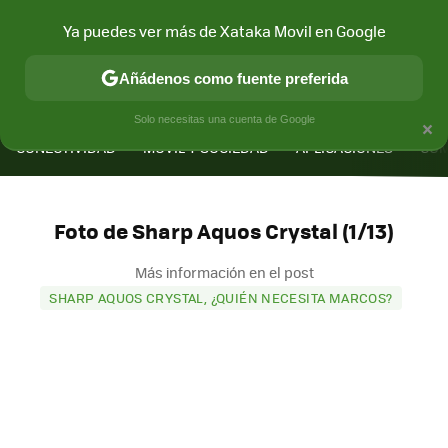
Ya puedes ver más de Xataka Movil en Google
Añádenos como fuente preferida
MENÚ
NUEVO
×
Solo necesitas una cuenta de Google
CONECTIVIDAD
MÓVIL Y SOCIEDAD
APLICACIONES
COM
Foto de Sharp Aquos Crystal (1/13)
Más información en el post
SHARP AQUOS CRYSTAL, ¿QUIÉN NECESITA MARCOS?