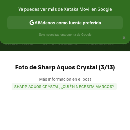
Ya puedes ver más de Xataka Movil en Google
Añádenos como fuente preferida
MENÚ
NUEVO
×
Solo necesitas una cuenta de Google
CONECTIVIDAD
MÓVIL Y SOCIEDAD
APLICACIONES
COM
Foto de Sharp Aquos Crystal (3/13)
Más información en el post
SHARP AQUOS CRYSTAL, ¿QUIÉN NECESITA MARCOS?