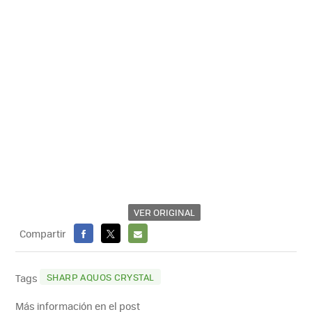
VER ORIGINAL
Compartir
FACEBOOK
X
E-
MAIL
SHARP AQUOS CRYSTAL
Tags
Más información en el post