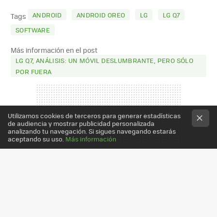
MAIL
ANDROID
ANDROID OREO
LG
LG Q7
Tags
SOFTWARE
Más información en el post
LG Q7, ANÁLISIS: UN MÓVIL DESLUMBRANTE, PERO SÓLO
POR FUERA
Utilizamos cookies de terceros para generar estadísticas
de audiencia y mostrar publicidad personalizada
analizando tu navegación. Si sigues navegando estarás
aceptando su uso.
Más información